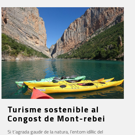
Turisme sostenible al
Congost de Mont-rebei
Si t’agrada gaudir de la natura, l’entorn idíl·lic del