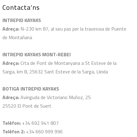
Contacta’ns
INTREPID KAYAKS
Adreça:
N-230 km 87, al seu pas per la travessia de Puente
de Montañana
INTREPID KAYAKS MONT-REBEI
Adreça:
Crta de Pont de Montanyana a St Esteve de la
Sarga, km 8, 25632 Sant Esteve de la Sarga, Lleida
BOTIGA INTREPID KAYAKS
Adreça:
Avinguda de Victoriano Muñoz, 25
25520 El Pont de Suert
Telèfon:
+34 692 941 807
Telèfon 2:
+34 660 999 996