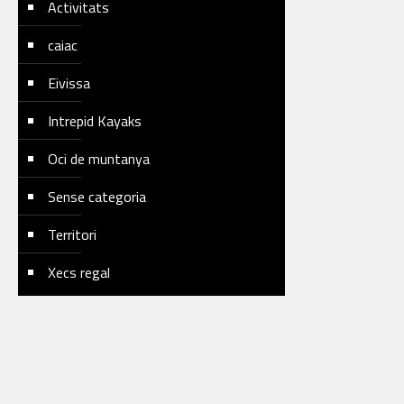
Activitats
caiac
Eivissa
Intrepid Kayaks
Oci de muntanya
Sense categoria
Territori
Xecs regal