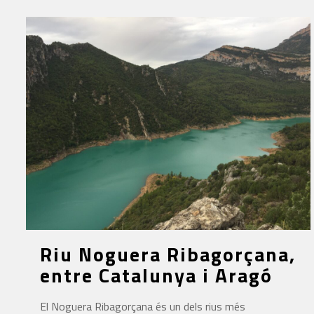
Riu Noguera Ribagorçana,
entre Catalunya i Aragó
El Noguera Ribagorçana és un dels rius més