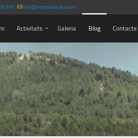
99 996
info@intrepidkayaks.com
om
Activitats
Galeria
Blog
Contacte