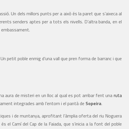
ssió. Un dels millors punts per a això és la paret que s’aixeca al
nts senders aptes per a tots els nivells. D’altra banda, en el
en embassament.
. Un petit poble enmig d’una vall que pren forma de barranc i que
 aura de misteri en un lloc al qual es pot arribar fent una
ruta
ctament integrades amb l’entorn i el pantà de
Sopeira
.
tiques i de muntanya, aprofitant l’àmplia oferta del riu Noguera
s el Camí del Cap de la Faiada, que s’inicia a la font del poble