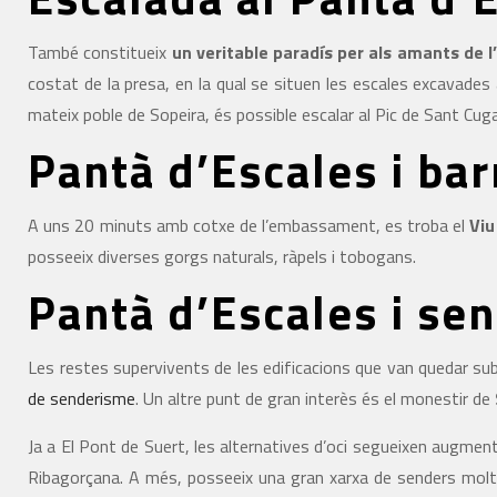
També constitueix
un veritable paradís per als amants de l
costat de la presa, en la qual se situen les escales excavade
mateix poble de Sopeira, és possible escalar al Pic de Sant Cu
Pantà d’Escales i ba
A uns 20 minuts amb cotxe de l’embassament, es troba el
Viu
posseeix diverses gorgs naturals, ràpels i tobogans.
Pantà d’Escales i se
Les restes supervivents de les edificacions que van quedar subm
de senderisme
. Un altre punt de gran interès és el monestir de
Ja a El Pont de Suert, les alternatives d’oci segueixen augment
Ribagorçana. A més, posseeix una gran xarxa de senders molt int