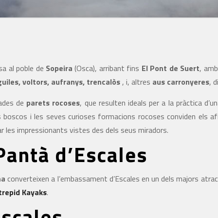
sa al poble de
Sopeira
(Osca), arribant fins
El Pont de Suert
, amb
uiles, voltors, aufranys, trencalòs
, i, altres
aus carronyeres
, 
tades de
parets rocoses
, que resulten ideals per a la pràctica d’
boscos i les seves curioses formacions rocoses conviden els af
r les impressionants vistes des dels seus miradors.
 Pantà d’Escales
na
converteixen a l’embassament d’Escales en un dels majors atractiu
trepid Kayaks
.
Escales