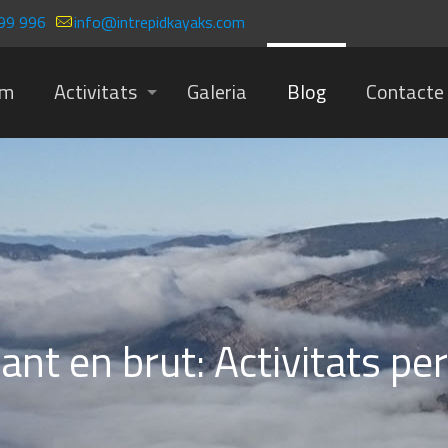
99 996
info@intrepidkayaks.com
om
Activitats
Galeria
Blog
Contacte
nt en brut: Activitats per