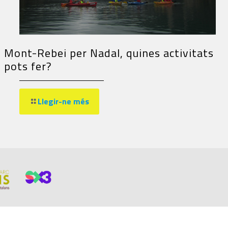
Mont-Rebei per Nadal, quines activitats
pots fer?
Llegir-ne més