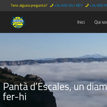
Tens alguna pregunta?
+34 692 941 807
+34 660 9
Inici
Qui s
Pantà d’Escales, un diama
fer-hi