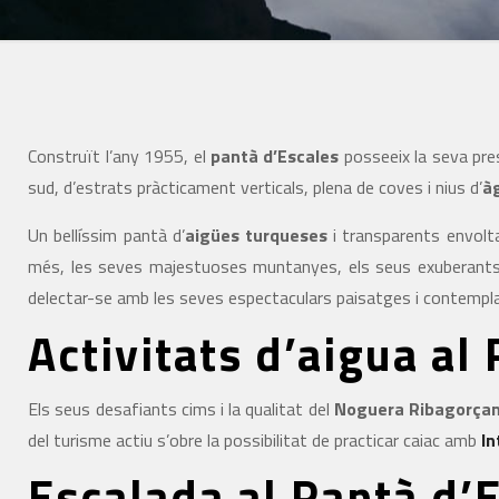
Construït l’any 1955, el
pantà d’Escales
posseeix la seva pre
sud, d’estrats pràcticament verticals, plena de coves i nius d’
àg
Un bellíssim pantà d’
aigües turqueses
i transparents envol
més, les seves majestuoses muntanyes, els seus exuberants 
delectar-se amb les seves espectaculars paisatges i contempla
Activitats d’aigua al
Els seus desafiants cims i la qualitat del
Noguera Ribagorça
del turisme actiu s’obre la possibilitat de practicar caiac amb
In
Escalada al Pantà d’