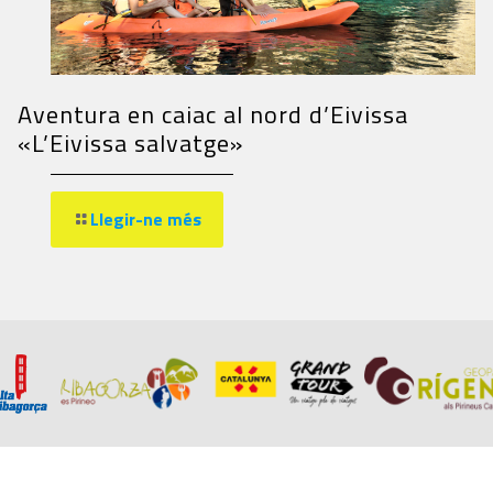
Aventura en caiac al nord d’Eivissa
«L’Eivissa salvatge»
Llegir-ne més