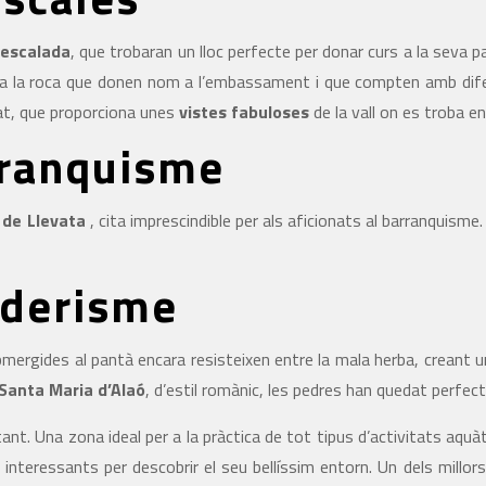
’escalada
, que trobaran un lloc perfecte per donar curs a la seva pa
s a la roca que donen nom a l’embassament i que compten amb difere
gat, que proporciona unes
vistes fabuloses
de la vall on es troba 
rranquisme
 de Llevata
, cita imprescindible per als aficionats al barranquisme
nderisme
ergides al pantà encara resisteixen entre la mala herba, creant una
Santa Maria d’Alaó
, d’estil romànic, les pedres han quedat perfe
ant. Una zona ideal per a la pràctica de tot tipus d’activitats aquà
eressants per descobrir el seu bellíssim entorn. Un dels millors é