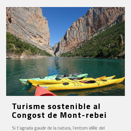
Turisme sostenible al
Congost de Mont-rebei
Si t’agrada gaudir de la natura, l’entorn idíl·lic del