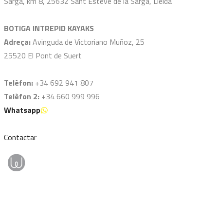
Sarga, km 8, 25632 Sant Esteve de la Sarga, Lleida
BOTIGA INTREPID KAYAKS
Adreça:
Avinguda de Victoriano Muñoz, 25
25520 El Pont de Suert
Telèfon:
+34 692 941 807
Telèfon 2:
+34 660 999 996
Whatsapp
Contactar