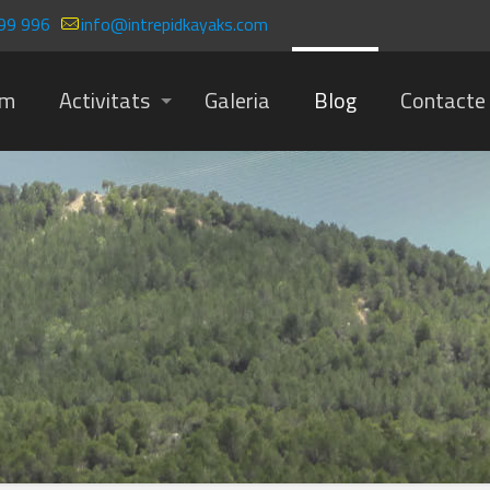
99 996
info@intrepidkayaks.com
om
Activitats
Galeria
Blog
Contacte