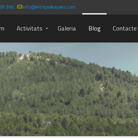
99 996
info@intrepidkayaks.com
om
Activitats
Galeria
Blog
Contacte