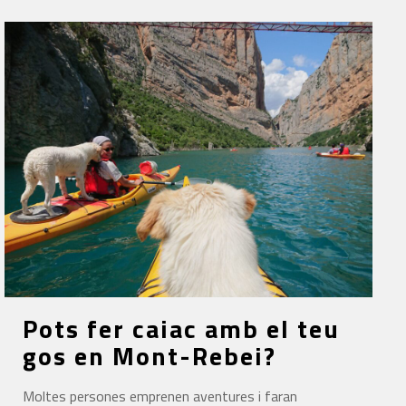
Pots fer caiac amb el teu
gos en Mont-Rebei?
Moltes persones emprenen aventures i faran