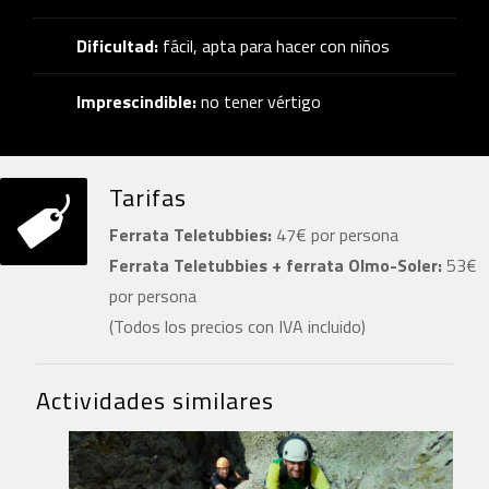
Dificultad:
fácil, apta para hacer con niños
Imprescindible:
no tener vértigo
Tarifas
Ferrata Teletubbies:
47€ por persona
Ferrata Teletubbies + ferrata Olmo-Soler:
53€
por persona
(Todos los precios con IVA incluido)
Actividades similares