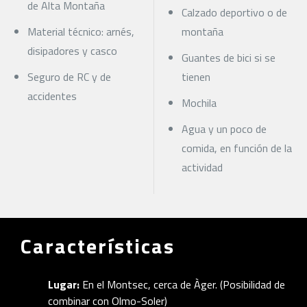
de Alta Montaña
Calzado deportivo o de
Material técnico: arnés,
montaña
disipadores y casco
Guantes de bici si se
Seguro de RC y de
tienen
accidentes
Mochila
Agua y un poco de
comida, en función de la
actividad
Características
Lugar:
En el Montsec, cerca de Àger. (Posibilidad de
combinar con Olmo-Soler)