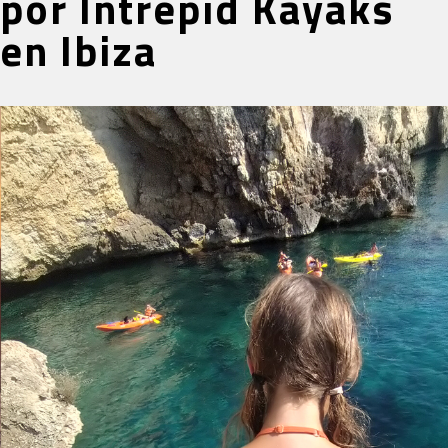
por
Intrepid Kayaks
en Ibiza