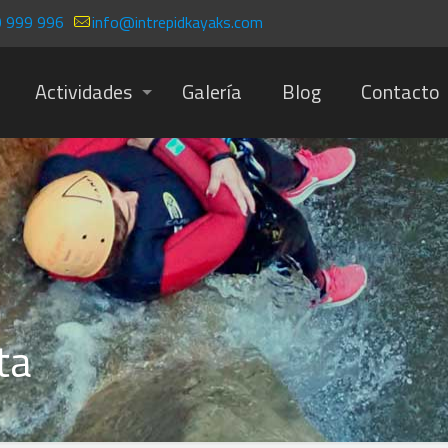
 999 996
info@intrepidkayaks.com
Actividades
Galería
Blog
Contacto
ta