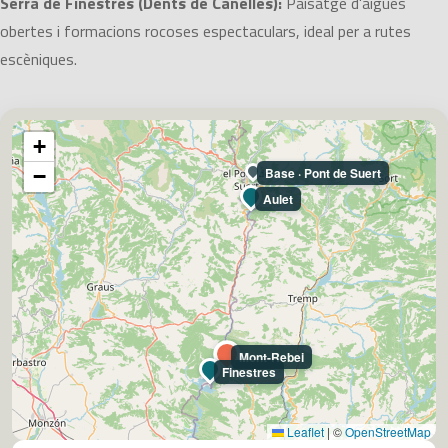
Serra de Finestres (Dents de Canelles):
Paisatge d'aigües
obertes i formacions rocoses espectaculars, ideal per a rutes
escèniques.
+
−
Base · Pont de Suert
Aulet
Mont-Rebei
Finestres
Leaflet
|
©
OpenStreetMap