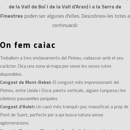
de la Vall de Boí i de la Vall d'Aran) i a la Serra de
Finestres
poden ser algunes d'elles. Descobreix-les totes a
continuació:
On fem caiac
Treballem a tres enclavaments del Pirineu, cadascun amb el seu
caràcter. Clica una zona al mapa per veure les seves rutes
disponibles.
Congost de Mont-Rebei:
El congost més impressionant del
Pirineu, entre Lleida i Osca: parets verticals, aigües turquesa i les
cèlebres passarel·les penjades.
Congost d'Aulet:
Un canó més tranquil i poc massificat a prop de
Pont de Suert, perfecte per a qui busca natura sense
aglomeracions.