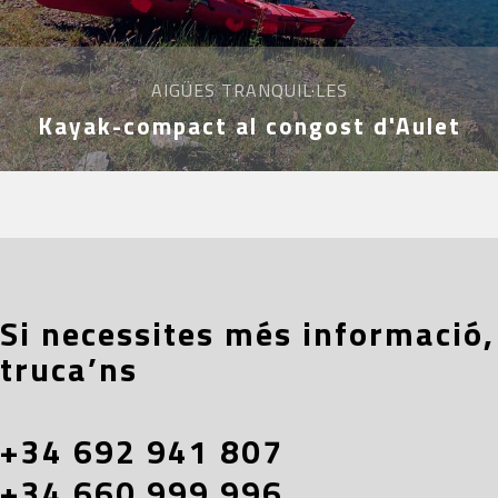
AIGÜES TRANQUIL·LES
Kayak-compact al congost d'Aulet
Si necessites més informació,
truca’ns
+34 692 941 807
+34 660 999 996