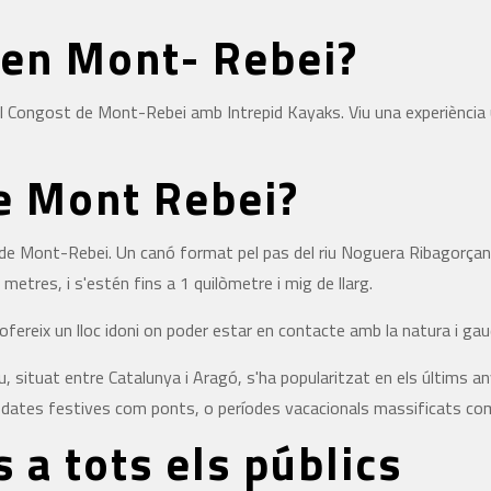
k en Mont- Rebei?
 el Congost de Mont-Rebei amb Intrepid Kayaks. Viu una experiència 
e Mont Rebei?
 de Mont-Rebei. Un canó format pel pas del riu Noguera Ribagorçan
metres, i s'estén fins a 1 quilòmetre i mig de llarg.
fereix un lloc idoni on poder estar en contacte amb la natura i gaud
 situat entre Catalunya i Aragó, s'ha popularitzat en els últims anys
r dates festives com ponts, o períodes vacacionals massificats com
 a tots els públics