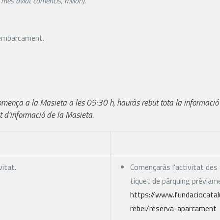
m més aviat comencis, millor!)
.
l'embarcament.
omença a la Masieta a les 09:30 h, hauràs rebut tota la informació
t d'informació de la Masieta.
vitat.
Començaràs l'activitat des 
tiquet de pàrquing prèviam
https://www.fundaciocata
rebei/reserva-aparcament