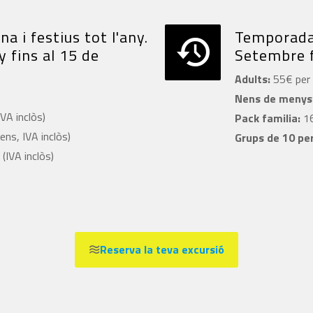
 i festius tot l'any.
Temporada 
y fins al 15 de
Setembre f
Adults:
55€ per 
Nens de menys 
VA inclòs)
Pack familia:
16
ns, IVA inclòs)
Grups de 10 pe
(IVA inclòs)
Reserva la teva excursió