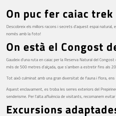
On puc fer caiac tre
Descobreix els millors racons i secrets d'aquest espai natural,
només amb la foto!
On està el Congost d
Gaudeix d'una ruta en caiac per la Reserva Natural del Congost
més de 500 metres d'alçada, que s'arriben a estretir fins als 20 
Tot això culminat amb una gran diversitat de fauna i flora, ens o
Aquest enclavament, es troba les serres exteriors del Prepirineu,
senderisme. Per l'alta afluència de visitants, recomanem evita
Excursions adaptades