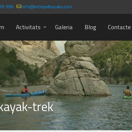
99 996
info@intrepidkayaks.com
om
Activitats
Galeria
Blog
Contacte
kayak-trek