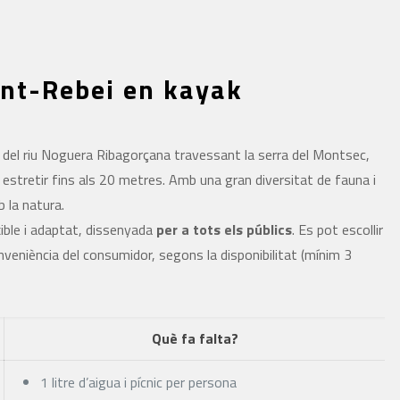
ont-Rebei en kayak
 del riu Noguera Ribagorçana travessant la serra del Montsec,
 estretir fins als 20 metres. Amb una gran diversitat de fauna i
 la natura.
xible i adaptat, dissenyada
per a tots els públics
. Es pot escollir
nveniència del consumidor, segons la disponibilitat (mínim 3
Què fa falta?
1 litre d’aigua i pícnic per persona