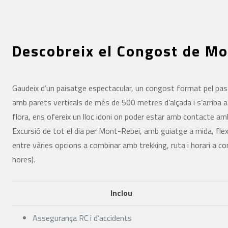
Descobreix el Congost de M
Gaudeix d’un paisatge espectacular, un congost format pel pas
amb parets verticals de més de 500 metres d’alçada i s’arriba a
flora, ens ofereix un lloc idoni on poder estar amb contacte amb
Excursió de tot el dia per Mont-Rebei, amb guiatge a mida, fle
entre vàries opcions a combinar amb trekking, ruta i horari a co
hores).
Inclou
Assegurança RC i d'accidents