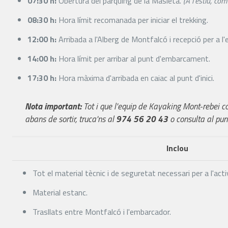
07:30 h:
Obertura del pàrquing de la Masieta.
(A l'estiu, co
08:30 h:
Hora límit recomanada per iniciar el trekking.
12:00 h:
Arribada a l'Alberg de Montfalcó i recepció per a 
14:00 h:
Hora límit per arribar al punt d'embarcament.
17:30 h:
Hora màxima d'arribada en caiac al punt d'inici.
Nota important:
Tot i que l'equip de Kayaking Mont-rebei c
abans de sortir, truca'ns al
974 56 20 43
o consulta al pun
Inclou
Tot el material tècnic i de seguretat necessari per a l'acti
Material estanc.
Trasllats entre Montfalcó i l'embarcador.