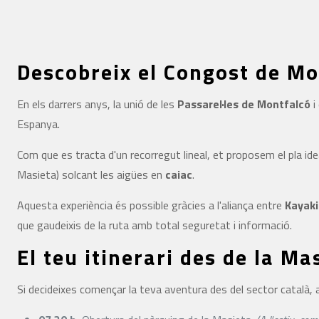
Descobreix el Congost de Mo
En els darrers anys, la unió de les
Passarel·les de Montfalcó
i
Espanya.
Com que es tracta d'un recorregut lineal, et proposem el pla ideal
Masieta) solcant les aigües en
caiac
.
Aquesta experiència és possible gràcies a l'aliança entre
Kayaki
que gaudeixis de la ruta amb total seguretat i informació.
El teu itinerari des de la Ma
Si decideixes començar la teva aventura des del sector català, a