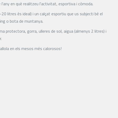
l'any en què realitzeu l'activitat, esportiva i còmoda.
20 litres és ideal) i un calçat esportiu que us subjecti bé el
kking o bota de muntanya.
 protectora, gorra, ulleres de sol, aigua (almenys 2 litres) i
r.
vallola en els mesos més calorosos!