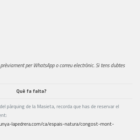
 prèviament per WhatsApp o correu electrònic. Si tens dubtes
Què fa falta?
del pàrquing de la Masieta, recorda que has de reservar el
ent:
lunya-lapedrera.com/ca/espais-natura/congost-mont-