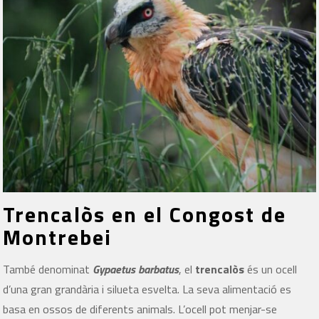
Trencalòs en el Congost de
Montrebei
També denominat
Gypaetus barbatus
, el
trencalòs
és un ocell
d’una gran grandària i silueta esvelta. La seva alimentació es
basa en ossos de diferents animals. L’ocell pot menjar-se