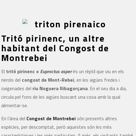
Tritó pirinenc, un altre
habitant del Congost de
Montrebei
El
tritó pirinenc o
Euproctus asper
és un réptil que viu en els
rierols del
congost de Mont-Rebei
, en les aigües fredes i
oxigenades del
riu Noguera Ribagorçana
. En el seu dia a dia,
circula pel fons de les aigües buscant una cosa amb la qual
alimentar-se.
En l’àrea del
Congost de Montrebei
són presents altres
espècies, per descomptat, però aquestes són les més
característiques i les més particulars. A més, els visitants també