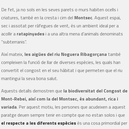
De fet, ja no sols en les seves parets o murs habiten ocells i
criatures, també en la cresta i cim del
Montsec
. Aquest espai,
sec i assotat per ràfegues de vent, és un ambient ideal per a
acollir a
ratapinyades
i a una altra mena d’animals denominats
“subterranis”.
Així mateix,
les aigües del riu Noguera Ribagorçana
també
compleixen la funció de llar de diverses espècies, les quals han
convertit el congost en el seu hàbitat i que permeten que el riu
mantingui la seva bona salut.
Aquests detalls demostren que
la biodiversitat del Congost de
Mont-Rebei, així com la del Montsec, és abundant, rica i
variada
. Per aquest motiu, les persones que acudeixen a aquest
paratge deuen sempre tenir en compte que no estan solos i que
el respecte a les diferents espècies
és una cosa primordial per