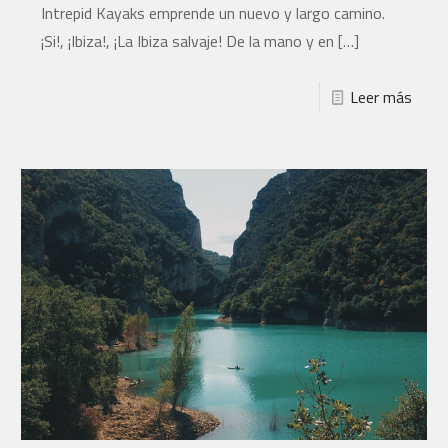
Intrepid Kayaks emprende un nuevo y largo camino.
¡Si!, ¡Ibiza!, ¡La Ibiza salvaje! De la mano y en
[…]
Leer más