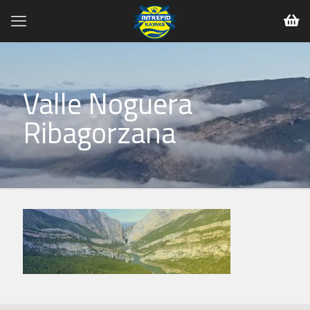
Valle Noguera
Ribagorzana