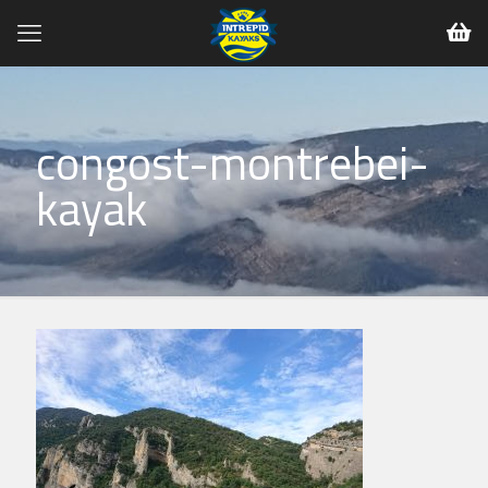
congost-montrebei-
kayak