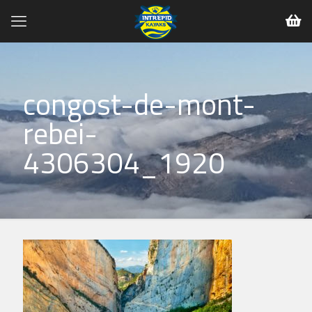
congost-de-mont-
rebei-
4306304_1920