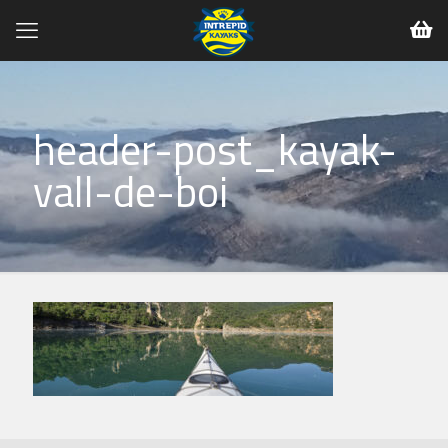
header-post_kayak-
vall-de-boi