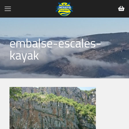
embalse-escales-
kayak