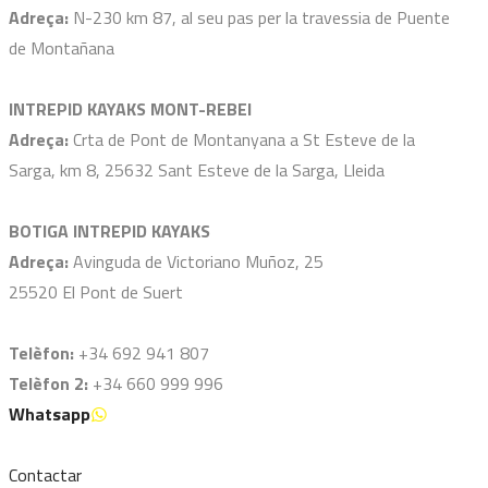
Adreça:
N-230 km 87, al seu pas per la travessia de Puente
de Montañana
INTREPID KAYAKS MONT-REBEI
Adreça:
Crta de Pont de Montanyana a St Esteve de la
Sarga, km 8, 25632 Sant Esteve de la Sarga, Lleida
BOTIGA INTREPID KAYAKS
Adreça:
Avinguda de Victoriano Muñoz, 25
25520 El Pont de Suert
Telèfon:
+34 692 941 807
Telèfon 2:
+34 660 999 996
Whatsapp
Contactar