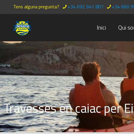
Tens alguna pregunta?
+34 692 941 807
+34 660 9
Inici
Qui s
Travesses en caiac per E