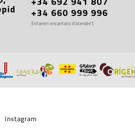
+34 692 941 807
epid
+34 660 999 996
Estarem encantats d'atendre't
Instagram