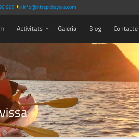
99 996
info@intrepidkayaks.com
om
Activitats
Galeria
Blog
Contacte
ivissa