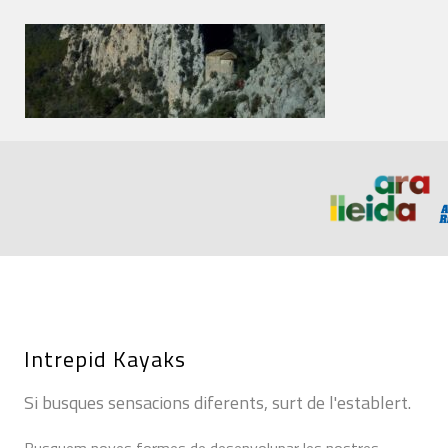
Intrepid Kayaks
Si busques sensacions diferents, surt de l'establert.
Busquem noves formes de desenvolupar les nostres