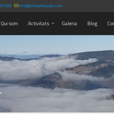
99 996
info@intrepidkayaks.com
Qui som
Activitats
Galeria
Blog
Co
-