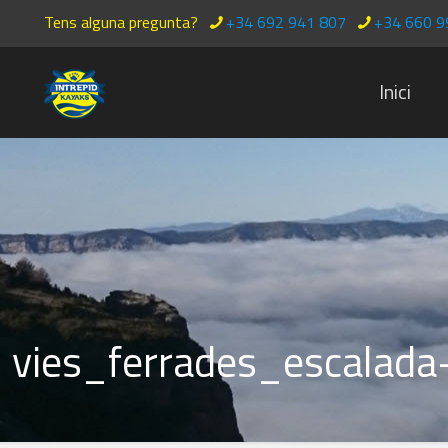
Tens alguna pregunta?
+34 692 941 807
+34 660 9
Inici
vies_ferrades_escalada