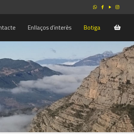
ntacte
Enllaços d’interès
Botiga