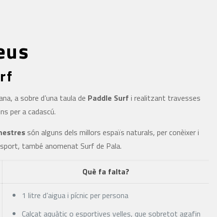
eus
rf
ana, a sobre d’una taula de
Paddle Surf
i realitzant travesses
ns per a cadascú.
inestres
són alguns dels millors espaïs naturals, per conèixer i
 esport, també anomenat Surf de Pala.
Què fa falta?
1 litre d’aigua i pícnic per persona
Calçat aquàtic o esportives velles, que sobretot agafin