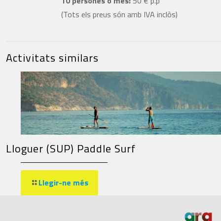
10 persones o més:
50 € p.p
(Tots els preus són amb IVA inclòs)
Activitats similars
Lloguer (SUP) Paddle Surf
Llegir-ne més