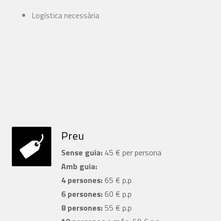
Logística necessària
Preu
Sense guia:
45 € per persona
Amb guia:
4 persones:
65 € p.p
6 persones:
60 € p.p
8 persones:
55 € p.p