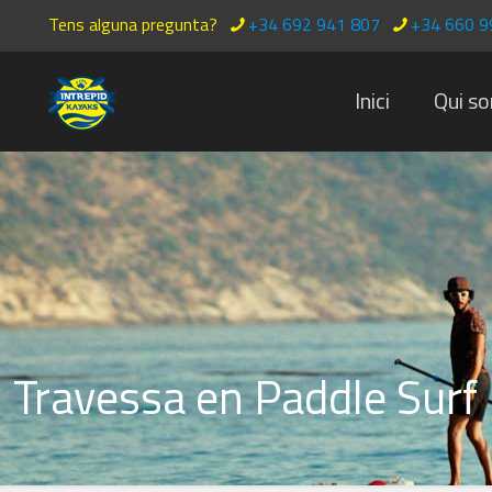
Tens alguna pregunta?
+34 692 941 807
+34 660 9
Inici
Qui s
Travessa en Paddle Surf