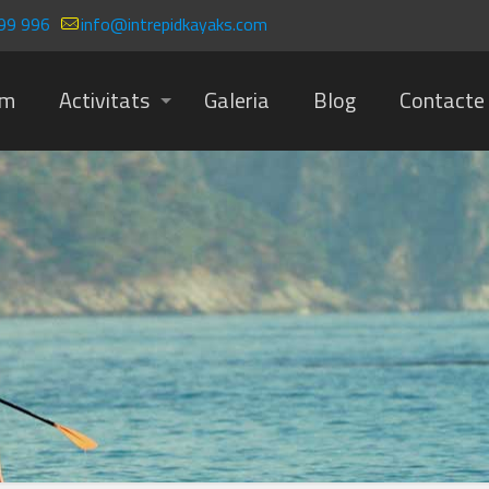
99 996
info@intrepidkayaks.com
om
Activitats
Galeria
Blog
Contacte