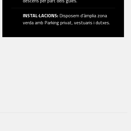
descens per part dels guies.
INSTAL·LACIONS:
Disposem d'àmplia zona
verda amb Parking privat, vestuaris i dutxes.