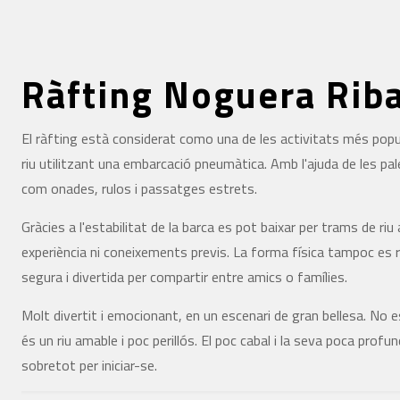
Ràfting Noguera Rib
El ràfting està considerat como una de les activitats més popul
riu utilitzant una embarcació pneumàtica. Amb l'ajuda de les pal
com onades, rulos i passatges estrets.
Gràcies a l'estabilitat de la barca es pot baixar per trams de r
experiència ni coneixements previs. La forma física tampoc es r
segura i divertida per compartir entre amics o famílies.
Molt divertit i emocionant, en un escenari de gran bellesa. No e
és un riu amable i poc perillós. El poc cabal i la seva poca profun
sobretot per iniciar-se.