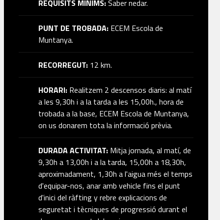
REQUISITS MÍNIMS:
Saber nedar.
PUNT DE TROBADA:
ECEM Escola de
Muntanya.
RECORREGUT:
12 km.
HORARI:
Realitzem 2 descensos diaris: al matí
a les 9,30h i a la tarda a les 15,00h., hora de
trobada a la base, ECEM Escola de Muntanya,
on us donarem tota la informació prèvia.
DURADA ACTIVITAT:
Mitja jornada, al matí, de
9,30h a 13,00h i a la tarda, 15,00h a 18,30h,
aproximadament, 1,30h a l'aigua més el temps
d'equipar-nos, anar amb vehicle fins el punt
d'inici del ràfting y rebre explicacions de
seguretat i tècniques de progressió durant el