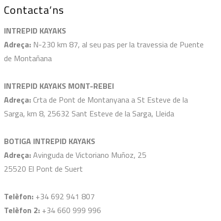
Contacta’ns
INTREPID KAYAKS
Adreça:
N-230 km 87, al seu pas per la travessia de Puente
de Montañana
INTREPID KAYAKS MONT-REBEI
Adreça:
Crta de Pont de Montanyana a St Esteve de la
Sarga, km 8, 25632 Sant Esteve de la Sarga, Lleida
BOTIGA INTREPID KAYAKS
Adreça:
Avinguda de Victoriano Muñoz, 25
25520 El Pont de Suert
Telèfon:
+34 692 941 807
Telèfon 2:
+34 660 999 996