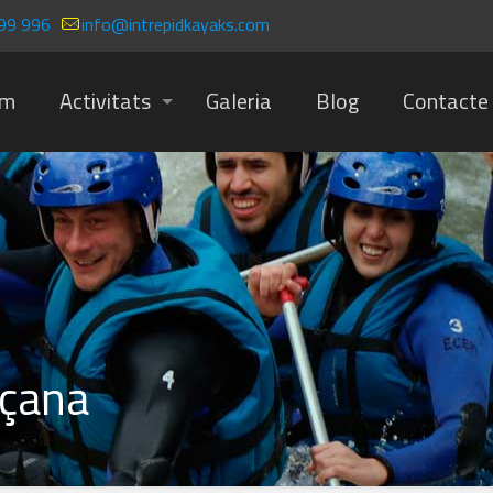
99 996
info@intrepidkayaks.com
om
Activitats
Galeria
Blog
Contacte
rçana