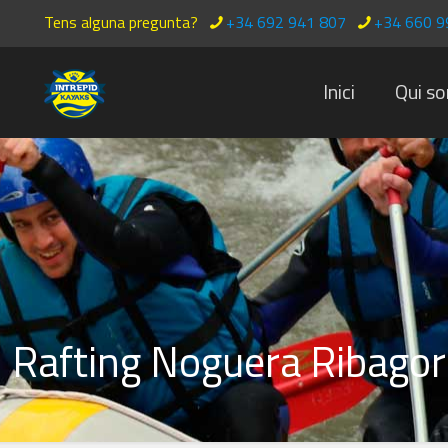
Tens alguna pregunta?
+34 692 941 807
+34 660 9
Inici
Qui s
Rafting Noguera Ribago