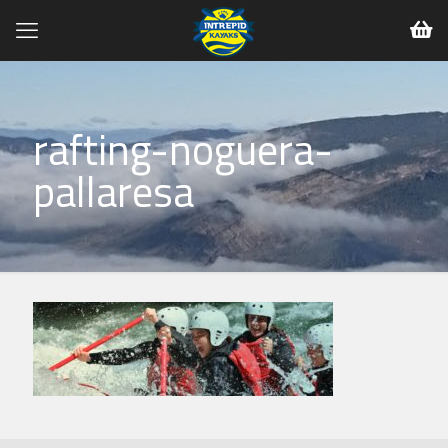
rafting-noguera-
pallaresa