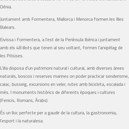
Dénia.
Juntament amb Formentera, Mallorca i Menorca formen les Illes
Balears.
Eivissa i Formentera, a l'est de la Península Ibèrica i juntament
amb els 48 illots que tenen al seu voltant, formen l'arxipèlag de
les Pitiüses.
L'illa disposa d'un patrimoni natural i cultural, amb diverses àrees
naturals, boscos i reserves marines on poder practicar senderisme,
caiac, busseig, excursions en veler, rutes amb bicicleta, escalada i
més. I monuments històrics de diferents èpoques i cultures
(Fenicis, Romans, Àrabs)
És un lloc perfecte per a gaudir de la cultura, la gastronomia,
l'esport i la naturalesa.