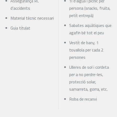
Assegurança RC
1l d'aigua i pícnic per
d'accidents
persona (snacks, fruita,
petit entrepà)
Material tècnic necessari
Sabates aquàtiques que
Guia titulat
agafin bé tot el peu
Vestit de bany, 1
tovallola per cada 2
persones
Ulleres de sol i cordeta
per a no perdre-les,
protecció solar,
samarreta, gorra, etc.
Roba de recanvi