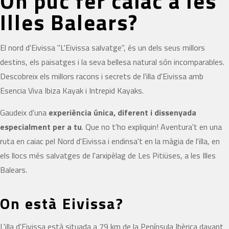
On puc fer caiac a les
Illes Balears?
El nord d'Eivissa "L'Eivissa salvatge", és un dels seus millors
destins, els paisatges i la seva bellesa natural són incomparables.
Descobreix els millors racons i secrets de l'illa d'Eivissa amb
Esencia Viva Ibiza Kayak i Intrepid Kayaks.
Gaudeix d'una
experiència única, diferent i dissenyada
especialment per a tu
. Que no t'ho expliquin! Aventura't en una
ruta en caiac pel Nord d'Eivissa i endinsa't en la màgia de l'illa, en
els llocs més salvatges de l'arxipèlag de Les Pitiüses, a les Illes
Balears.
On està Eivissa?
L'illa d'Eivissa està situada a 79 km de la Península Ibèrica davant