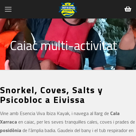
Caiac multi-activitat
Snorkel, Coves, Salts y
Psicobloc a Eivissa
Vine amb Esencia Viva Ibiza Kayak, i navega al llarg de
Cala
Xarraca
en caiac, per les seves tranquil·les cales, coves i prades de
posidònia
de l'àmplia badia. Gaudeix del bany i el tub respirador en