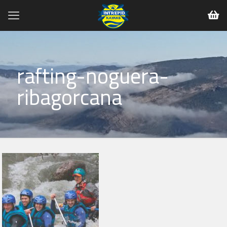
rafting-noguera-
ribagorcana