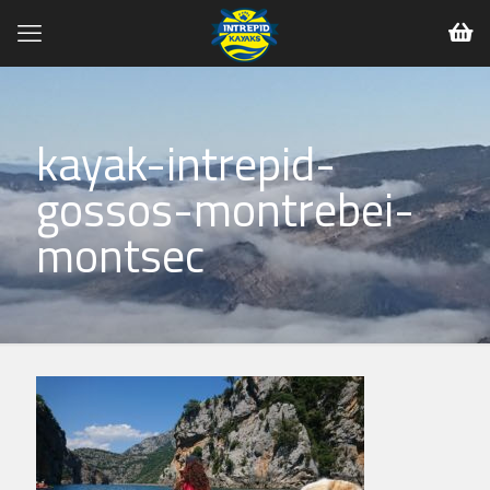
kayak-intrepid-
gossos-montrebei-
montsec