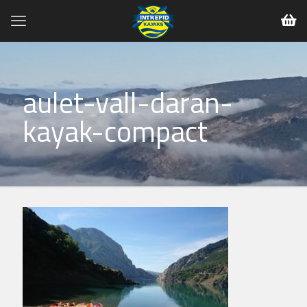
aulet-vall-daran-
kayak-compact